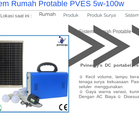
tem Rumah Protable PVES 5w-100w
Rumah
Produk
Produk Surya
Siste
Lokasi saat ini :
Sistem Rumah Protable P
Pvinergy's DC portabel T
☺ Kecil volume, lampu bera
tenaga surya kekuasaan Pas
seluler menggunakan.
☺ Gaya warna variasi, kuning
Dengan AC Biaya.☺ Disesua