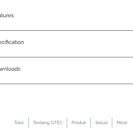
atures
cification
wnloads
S 5w-100w Protable Home System
Toko
Tentang GTEC
Produk
Solusi
More