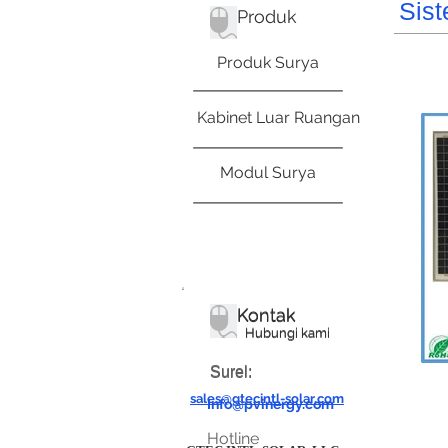
Sis
Produk
Produk Surya
Kabinet Luar Ruangan
Modul Surya
Kontak
Kontak
Hubungi kami
Hubungi kami
Surel:
Surel:
sales@gtecintl-solar.com
Info@pvinergy.com
Hotline