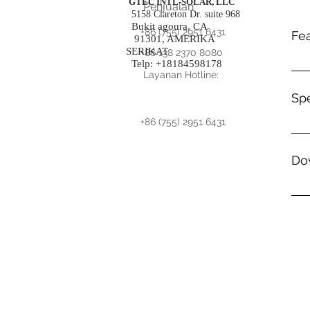
GTEC INTL-SOLAR, LLC
Penjualan
5158 Clareton Dr. suite 968
Bukit agoura, CA
+86 (755) 2951 6431
Fe
91301, AMERIKA
SERIKAT
+86 138 2370 8080
Telp: +18184598178
.
Layanan Hotline:
Spe
+86 (755) 2951 6431
.
Do
PVE