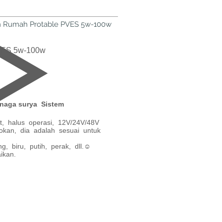
m Rumah Protable PVES 5w-100w
VES 5w-100w
enaga surya Sistem
t, halus operasi, 12V/24V/48V
okan, dia adalah sesuai untuk
, biru, putih, perak, dll.☺
ikan.