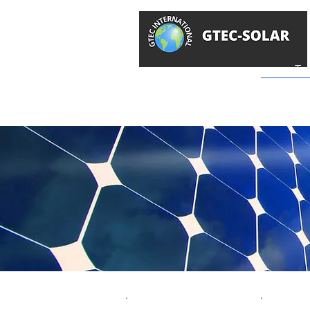
GTEC -
Surya
To