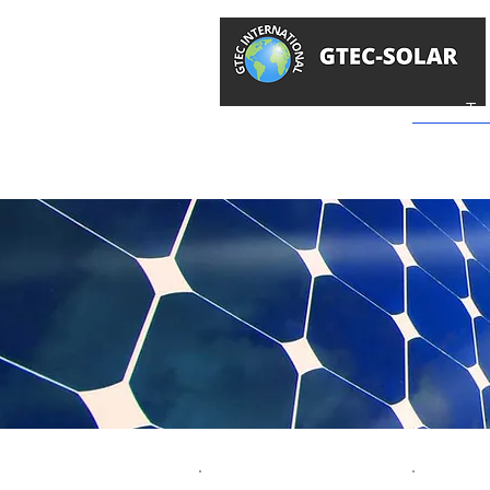
GTEC -
Surya
To