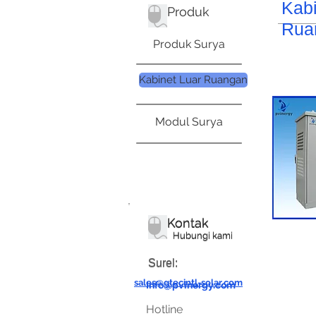
Kabi
Produk
Rua
Produk Surya
Kabinet Luar Ruangan
Modul Surya
Kontak
Kontak
Hubungi kami
Hubungi kami
Surel:
Surel:
sales@gtecintl-solar.com
Info@pvinergy.com
Hotline