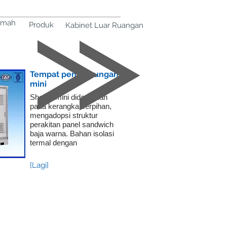
umah
Produk
Kabinet Luar Ruangan
Tempat penampungan
mini
Shelter mini didasarkan
pada kerangka serpihan,
mengadopsi struktur
perakitan panel sandwich
baja warna. Bahan isolasi
termal dengan
[Lagi]