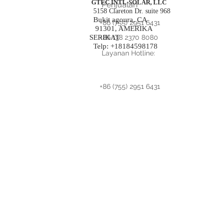
GTEC INTL-SOLAR, LLC
Penjualan
5158 Clareton Dr. suite 968
Bukit agoura, CA
+86 (755) 2951 6431
91301, AMERIKA
SERIKAT
+86 138 2370 8080
Telp: +18184598178
Layanan Hotline:
+86 (755) 2951 6431