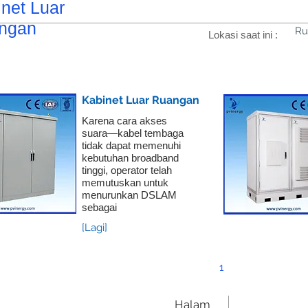
net Luar
ngan
R
Lokasi saat ini :
Kabinet Luar Ruangan
Karena cara akses
suara—kabel tembaga
tidak dapat memenuhi
kebutuhan broadband
tinggi, operator telah
memutuskan untuk
menurunkan DSLAM
sebagai
[Lagi]
1
Halam