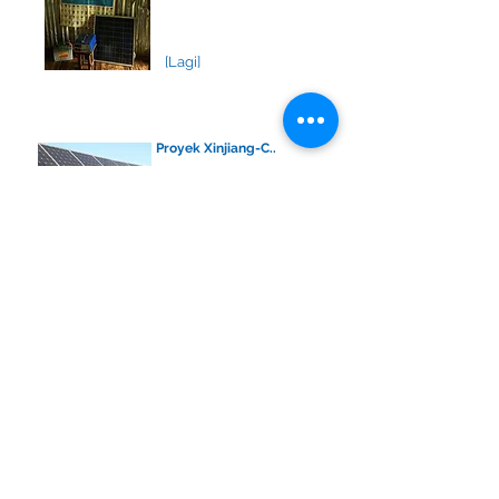
[Lagi]
Proyek Xinjiang-C..
[Lainn
ya
]
Proyek Reasuransi...