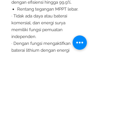
dengan efisiensi hingga 99,9%.
Rentang tegangan MPPT lebar.
· Tidak ada daya atau baterai
komersial, dan energi surya
memiliki fungsi pemuatan
independen.
· Dengan fungsi mengaktifkan
baterai lithium dengan energi
surya dan daya listrik AC,
mendukung koneksi baterai
timbal-asam dan baterai lithium.
Desain layar LCD dan 3 lampu
indikator LED secara dinamis
menampilkan data sistem dan
status operasi.
Sakelar rocker ON/OFF dapat
mengontrol output AC.
· Dengan fungsi mode hemat
daya, dapat mengurangi