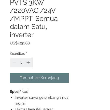
PVTS 3KW
/220VAC /24V
/MPPT, Semua
dalam Satu,
inverter
Harga
US$499,88
Kuantitas
*
Tambah ke Keranjang
Spesifikasi:
Inverter surya gelombang sinus
murni
Faktor Daya Keluaran 1