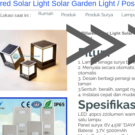
ared Solar Light Solar Garden Light / Pos
Rumah
Produk
Produk Surya
Lampu
Lokasi saat ini :
Pillared Solar Light Solar
Light
Fitur :
1. Lampu tenaga surya berki
2. Menyala secara otomatis
otomatis
3. Desain berbagi persegi 
taman
3.Sentuh beralih, sangat 
4. Instalasi cepat dan muda
Spesifikas
LED: 40pcs 220lumen warm
satu lampu
Panel surya: 6V 4,5W “DA
Baterai: 3.7V, 5000mAh