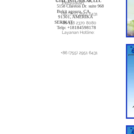
GTEC INTL-SOLAR, LLC
Penjualan
5158 Clareton Dr. suite 968
Bukit agoura, CA
+86 (755) 2951 6431
91301, AMERIKA
SERIKAT
+86 138 2370 8080
Telp: +18184598178
Layanan Hotline:
+86 (755) 2951 6431