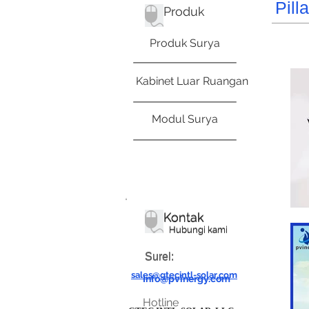
Pill
Produk
Produk Surya
Kabinet Luar Ruangan
Modul Surya
Kontak
Kontak
Hubungi kami
Hubungi kami
Surel:
Surel:
sales@gtecintl-solar.com
Info@pvinergy.com
Hotline