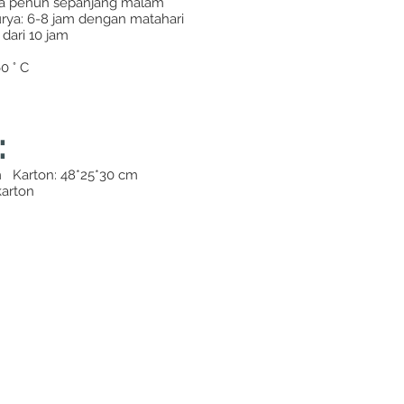
a penuh sepanjang malam
rya: 6-8 jam dengan matahari
dari 10 jam
0 ° C
:
m Karton: 48*25*30 cm
karton