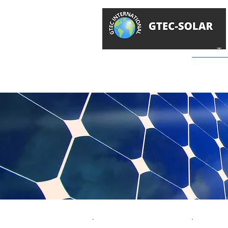
GTEC -
Surya
To