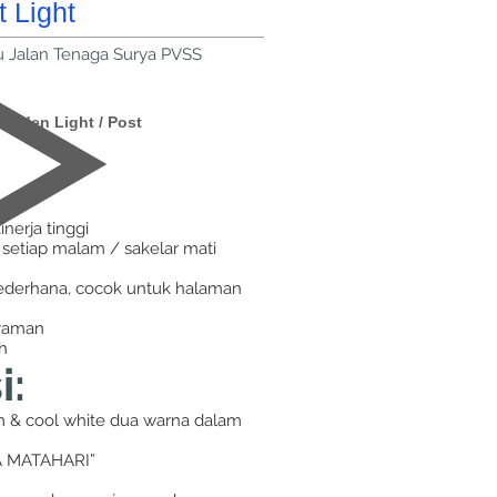
t Light
 Jalan Tenaga Surya PVSS
 Garden Light / Post
nerja tinggi
 setiap malam / sakelar mati
sederhana, cocok untuk halaman
nyaman
h
i:
 & cool white dua warna dalam
YA MATAHARI”