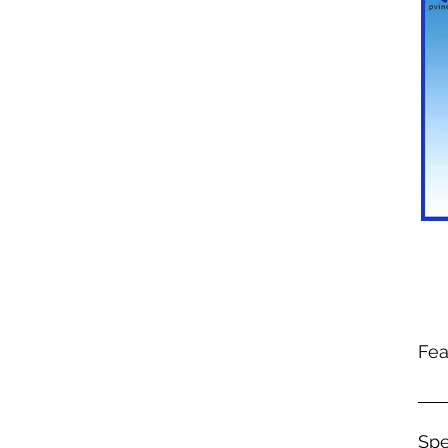
Fea
1.Hi
3.S
Spe