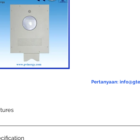
Pertanyaan: info@gte
tures
gh Performance solar lights 2.Lights up automatically every ni
imple square share design ,perfect for garden yard 3.Touch s
cification