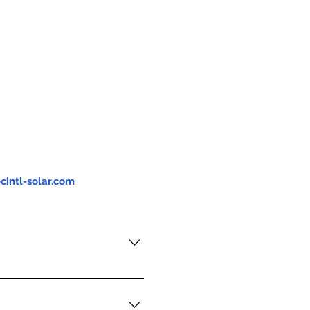
cintl-solar.com
ght / auto - off switch
witch, very convenience